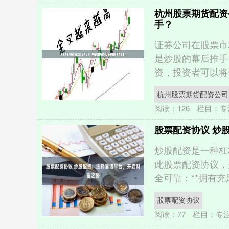
杭州股票期货配资
手？
证券公司在股票市
是炒股的幕后推手，
资，投资者可以将资
杭州股票期货配资公司
阅读：
126
栏目：
专
股票配资协议 炒
炒股配资是一种杠
此股票配资协议，
全可靠：**拥有充足
股票配资协议
阅读：
77
栏目：
专