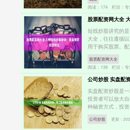
阅读：
174
栏目：
专
股票配资网大全 
短线炒股讲究的是
大全，往往遵循以
用于购买股票。配资
股票配资网大全
阅读：
138
栏目：
专
公司炒股 实盘配
实盘配资炒股是一
投资者可以放大自
种融资方式，投资者
公司炒股
更新：2025