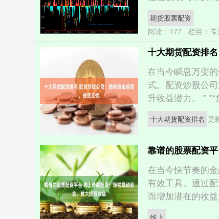
期货股票配资
阅读：
177
栏目：
专
十大期货配资排名
在当今瞬息万变的
式。配资炒股公司
升收益潜力。 * **
十大期货配资排名
更新
靠谱的股票配资平
在当今快节奏的金
有效工具。通过配
而增加潜在的收益。
线上