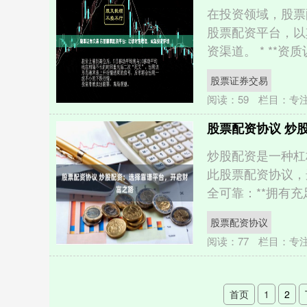
在投资领域，股票
股票配资平台，以
资渠道。 * **资质认
股票证券交易
阅读：
59
栏目：
专
股票配资协议 炒
炒股配资是一种杠
此股票配资协议，
全可靠：**拥有充足
股票配资协议
阅读：
77
栏目：
专
首页
1
2